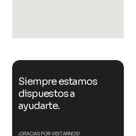
S
i
e
m
p
r
e
e
s
t
a
m
o
s
d
i
s
p
u
e
s
t
o
s
a
a
y
u
d
a
r
t
e
.
¡GRACIAS POR VISITARNOS!