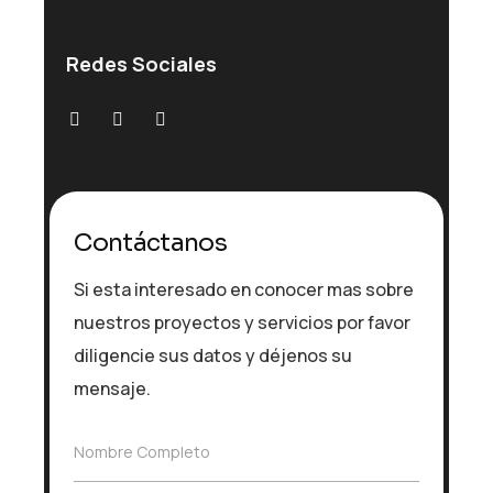
Redes Sociales
Contáctanos
Si esta interesado en conocer mas sobre
nuestros proyectos y servicios por favor
diligencie sus datos y déjenos su
mensaje.
N
Nombre Completo
o
m